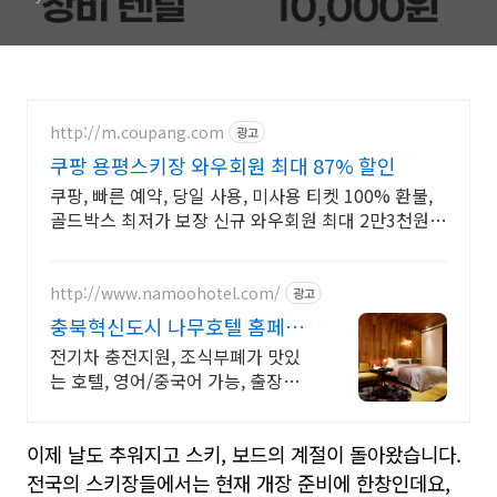
http://m.coupang.com
광고
쿠팡 용평스키장 와우회원 최대 87% 할인
쿠팡, 빠른 예약, 당일 사용, 미사용 티켓 100% 환불,
골드박스 최저가 보장 신규 와우회원 최대 2만3천원
쿠폰팩+5% 추가적립 혜택! 여행도 이제 쿠팡에서!
http://www.namoohotel.com/
광고
충북혁신도시 나무호텔 홈페이
지 예약시 10% 할인
전기차 충전지원, 조식부폐가 맛있
는 호텔, 영어/중국어 가능, 출장객
우대
이제 날도 추워지고 스키, 보드의 계절이 돌아왔습니다.
전국의 스키장들에서는 현재 개장 준비에 한창인데요,