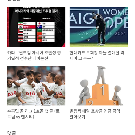
카타르월드컵 아시아 조편성 경
현대카드 부회장 아들 열애설 리
기일정 선수단 레바논전
디아 고 누구?
손흥민 골 리그 1호골 첫 골 (토
올림픽 메달 포상금 연금 금액
트넘 vs 맨시티)
알아보기
댓글