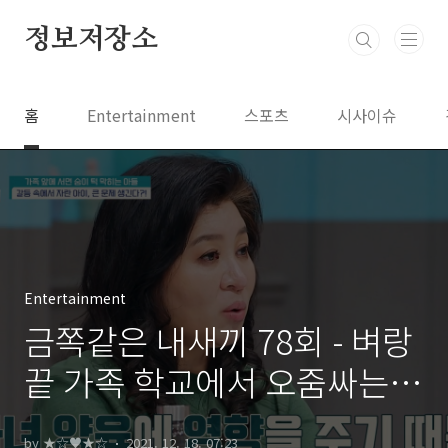
본문 바로가기
정보저장소
홈
Entertainment
스포츠
시사이슈
Entertainment
금쪽같은 내새끼 78회 - 벼랑
끝 가족 학교에서 오줌싸는
아이
by ★☆♥★☆
2021. 12. 18. 07:23