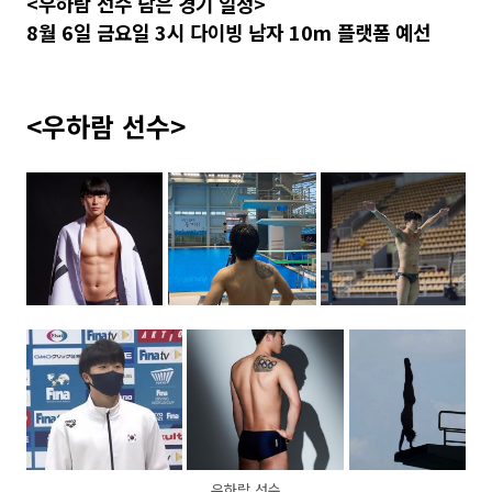
<우하람 선수 남은 경기 일정>
8월 6일 금요일 3시 다이빙 남자 10m 플랫폼 예선
<우하람 선수>
우하람 선수