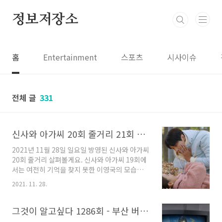
본문 바로가기
정보저장소
홈
Entertainment
스포츠
시사이슈
전체 글
331
신사와 아가씨 20회 줄거리 21회 예고 - 이영국 박단단 뽀뽀
2021년 11월 28일 일요일 방영된 신사와 아가씨
20회 줄거리 살펴볼게요. 신사와 아가씨 19회에
서는 여전히 기억을 찾지 못한 이영국의 모습과,
벌써부터 안주인 행세를 하는 조사라의 모습이
2021. 11. 28.
그려졌었는데요, 이영국이 기억을 되찾을 수 있
을지 신사와 아가씨 20회 내용 살펴보겠습니다.
이영국은 고변호사를 통해 본인이 나이 차이가
그것이 알고싶다 1286회 - 부산 버킹검 모텔 살인사건
많이 나는 사람과 사귀었었다는 것을 알게 되고