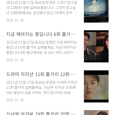
2021년 11월 27일 토요일 방영된 그것이 알고싶
는 놀라는 모습이었어요. 아무래도 본인이 바람
다 1286회 내용 살펴보겠습니다. 그것이 알고싶
을 핀 것 같다며 이 사실을 비밀로 해달라고 했어
다 1286회에서는 살인범이 남긴 74개의 흔적 -
요. 조실장의 말이 거짓말일 것이라고는 상상도
부산 버킹검 모텔 살인사건을 다루었는데요, 어
못하는 모습이었죠. 조실장과 사귀면서 또 다른
2021. 11. 28.
떤 내용인지 살펴보도록 할게요. 그것이 알고싶
어린 여자와 바람을 폈던 것이라고 생각하는 것
다 1286회에서 다룬 것은 고 김미영시 사망사건
같았습니다. 이영국은 조사라에게 무릎까지 꿇었
이었습니다. 사망 당시 46세였던 김미영씨는 평
지금 헤어지는 중입니다 6회 줄거리 7회 예고
어요. 그리고는 조실장 누나를 놔두고 어린 여자
소 낮에는 성당 사람들과 시간을 보내고 밤에는
와 바람을 ..
2021년 11월 27일 토요일 방영된 지금 헤어지는
본인이 운영하는 모텔에서 야간 근무를 했다고
중입니다 6회 줄거리 살펴볼게요. 지금 헤어지는
했어요. 오후 8시부터 다음날 오전 10시까지 모
중입니다 6회 예고에서는 또 다시 카피 사건이 벌
텔에서 일을 했다고 했죠. 어느 날 미영씨와 교대
어지는 것이 예고되었고 윤재국과 하영은이 좀
를 위해 출근을 한 직원들은 미영씨가 흉기에 찔
2021. 11. 28.
더 가까워지는 모습을 볼 수 있었는데요, 어떤 이
려 숨겨있는 장면을 목격했습니다. 옆구리와 복
야기가 그려졌을 지 살펴보겠습니다. 소노와 끌
부, 가슴부위에 30개, 양쪽 팔과 손에 6개, 얼굴,
레르메리 사이에 카피 문제가 발생했어요. 두 브
드라마 지리산 11회 줄거리 12회 예고
목, 어깨 부위에 21개, 등과 허리에 ..
랜드가 너무나도 똑같은 치마 디자인을 내놓은거
2021년 11월 27일 토요일 방영된 드라마 지리산
죠. 그것도 원단까지 똑같은걸로 말이에요. 황치
11회 줄거리 살펴볼게요. 지난주 지리산 10회에
형은 정소영을 불러다 어제 본인이 재밌는 것을
서는 범인이 김솔 이라는 것이 암시되는 모습이
봤다며 그 쪽이 한거 아니냐고 물었어요. 정소영
그려졌었는데요, 과연 범인이 밝혀지고 잡힐 수
은 본인이 아니라고 했어요. 그 쪽같은 사람에게
2021. 11. 28.
있을지 지리산 11회 내용 살펴보도록 하겠습니
의심받을만한 짓을 한 적이 없다며 함부로 의심
다. 직접 강현조를 만나기 위해 지리산에 오르려
하지 말라고 하는 모습이었죠. 황치숙은 끌레르
다 쓰러진 서이강을 김솔이 발견하게 됩니다. 김
신사와 아가씨 19회 줄거리 20회 예고
메리가 디자인을 먼저 냈다며 끌레르메리쪽 손을