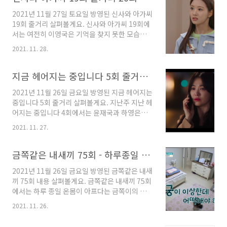
솔은 서이강을 분소로 데려다주죠. 조대진은 이
들어주겠다..
2021년 11월 27일 토요일 방영된 신사와 아가씨
다원 사망사건 용의자로 잡혀갔어요. 김솔은 장
19회 줄거리 살펴볼게요. 신사와 아가씨 19회에
갑같은 것은 누구나 가져갈 수 있지 않냐며 조대
서는 여전히 이영국은 기억을 찾지 못한 모습이
진이 범인이 아닐수도 있지 않냐는 뉘앙스를 풍
었는데요, 또 어떤 고구마 이야기가 전개 되었을
깁니다. 굳이 왜 이런 소리를 하는 걸까요? 서이
2021. 11. 28.
지 신사와 아가씨 19회 내용 살펴보도록 하겠습
강은 경찰에 잡혀있는 조대진을 찾아갔어요. 다
니다. 아이들과 박단단과 같이 숨바꼭질을 하던
원이가 죽던 날 그쪽에는 왜 갔냐고 물었죠. 아직
이영국은 박단단을 보고 심장이 뛰는 것을 느꼈
지금 헤어지는 중입니다 5회 줄거리 6회 예고
도 나를 의심하냐는 조대진에게 그저 그 날 무슨
어요. 심장이 시큰 거리는 느낌에 사고 후유증인
일이 있었..
2021년 11월 26일 금요일 방영된 지금 헤어지는
가 걱정하는 모습이었죠. 조사라는 이영국이 박
중입니다 5회 줄거리 살펴볼게요. 지난주 지난 헤
단단과 숨바꼭질을 하다 심장이 쿵쾅거렸다는 이
어지는 중입니다 4회에서는 윤재국과 하영은의
야기를 듣고 박단단을 좋아했던 감정이 살아나
오랜 인연이 조금씩 드러나는 모습이 그려졌는데
몸으로 반응하는 것인지 걱정이 되었어요. 애들
2021. 11. 27.
요, 두 사람의 로맨스가 어떻게 발전되어갈지 살
과 오랜만에 놀아서 너무 신나서 그런걸꺼라며
펴보겠습니다. 소노를 다시 한번 잘 이끌어보려
애써 상황을 그냥 넘기려고 하죠. 조사라는 박단
는 하영은. 하지만 생각보다 상황은 쉽게 돌아가
금쪽같은 내새끼 75회 - 하루종일 온몸이 아픈 금쪽이 신체화 장애
단을 경계하는 모습이었어요. 이영국이 걱정돼
지 않았어요. 소노가 예약해 놓은 원단도 공장도
서재에 들어갔다 나오..
2021년 11월 26일 금요일 방영된 금쪽같은 내새
신규 라이센스 브랜드인 끌레르메리에서 채가는
끼 75회 내용 살펴볼게요. 금쪽같은 내새끼 75회
모습이었죠. 하영은은 황치숙에게 가서 따졌지만
에서는 하루 종일 온몸이 아프다는 금쪽이의 모
소용이 없었어요. 황치숙은 그동안 본인도 널 봐
습이 그려졌고, 오은영 박사는 신체화 장애 라는
준게 많다며 이제는 봐주지 않겠다고 했어요. 너
2021. 11. 26.
진단을 내렸는데요, 어떤 내용인지 살펴보도록
혼자 니 능력으로 날 이겨보라는 황치숙이었죠.
하겠습니다. 금쪽같은 내새끼 75회 주인공은 엄
하영은은 지지 않았어요. "그래도돼? 진짜 이겨